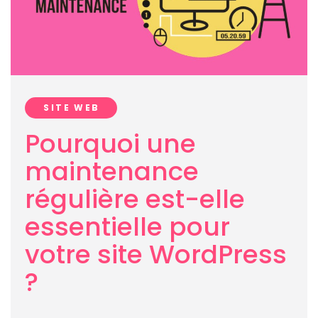
SITE WEB
Pourquoi une
maintenance
régulière est-elle
essentielle pour
votre site WordPress
?