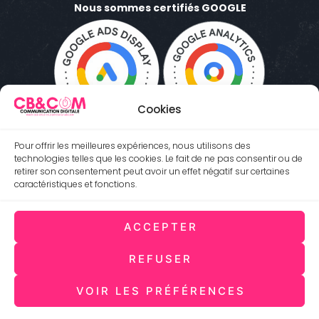
Nous sommes certifiés GOOGLE
Cookies
Pour offrir les meilleures expériences, nous utilisons des
technologies telles que les cookies. Le fait de ne pas consentir ou de
retirer son consentement peut avoir un effet négatif sur certaines
caractéristiques et fonctions.
ACCEPTER
Antibes 06600 (Côte d'Azur) FRANCE
REFUSER
06.95.58.86.66
cbcom@communicationweb.fr
VOIR LES PRÉFÉRENCES