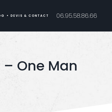
06.95.58.86.66
OG
DEVIS & CONTACT
e – One Man