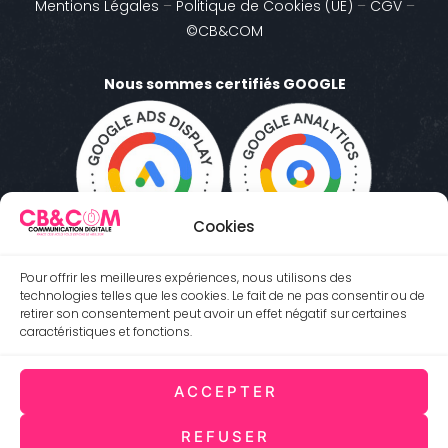
Mentions Légales
–
Politique de Cookies (UE)
–
CGV
–
©CB&COM
Nous sommes certifiés GOOGLE
Cookies
Pour offrir les meilleures expériences, nous utilisons des
technologies telles que les cookies. Le fait de ne pas consentir ou de
retirer son consentement peut avoir un effet négatif sur certaines
caractéristiques et fonctions.
ACCEPTER
Antibes 06600 (Côte d'Azur) FRANCE
REFUSER