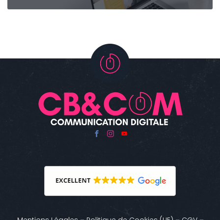
Mentions Légales
–
Politique de Cookies (UE)
–
CGV
–