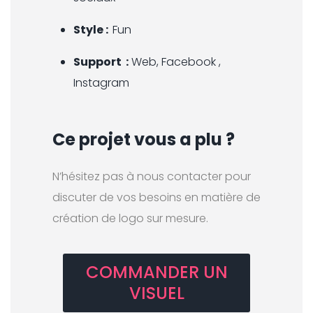
Style :
Fun
Support :
Web, Facebook ,
Instagram
Ce projet vous a plu ?
N’hésitez pas à nous contacter pour
discuter de vos besoins en matière de
création de logo sur mesure.
COMMANDER UN
VISUEL